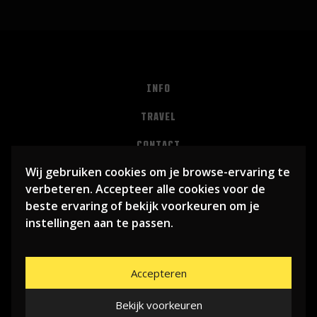
INFO
TRAVEL
CONTACT
Wij gebruiken cookies om je browse-ervaring te
PRIVACY
verbeteren. Accepteer alle cookies voor de
ALGEMENE VOORWAARDEN
beste ervaring of bekijk voorkeuren om je
instellingen aan te passen.
Accepteren
Bekijk voorkeuren
© 2026
LIBEMA ENTERTAINMENT BV
| WEBSITE BY
BHUGE