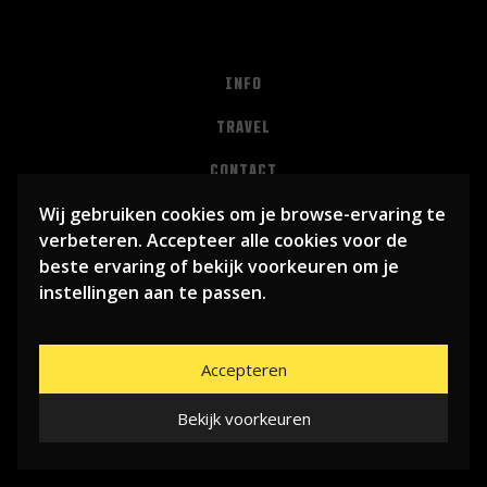
INFO
TRAVEL
CONTACT
Wij gebruiken cookies om je browse-ervaring te
PRIVACY
verbeteren. Accepteer alle cookies voor de
ALGEMENE VOORWAARDEN
beste ervaring of bekijk voorkeuren om je
instellingen aan te passen.
Accepteren
Bekijk voorkeuren
© 2026
LIBEMA ENTERTAINMENT BV
| WEBSITE BY
BHUGE