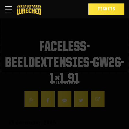
TICKETS
FACELESS-
BEELDEXTENSIES-GW26-
1×1.91
DEEL ARTIKEL
15 december, 2025