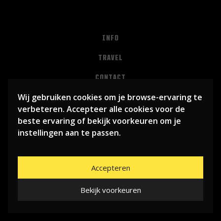
INFO
TRAVEL
CONTACT
Wij gebruiken cookies om je browse-ervaring te
PRIVACY
verbeteren. Accepteer alle cookies voor de
ALGEMENE VOORWAARDEN
beste ervaring of bekijk voorkeuren om je
instellingen aan te passen.
Accepteren
Bekijk voorkeuren
© 2026
LIBEMA ENTERTAINMENT BV
| WEBSITE BY
BHUGE