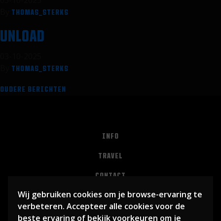
03-10-2025
By
THOMAS_STERKS
UNLOAD
03-10-2025
By
THOMAS_STERKS
Berichtennavigatie
OUDERE BERICHTEN
INFO
TRAVEL
CONTACT
Wij gebruiken cookies om je browse-ervaring te
PRIVACY
verbeteren. Accepteer alle cookies voor de
ALGEMENE VOORWAARDEN
beste ervaring of bekijk voorkeuren om je